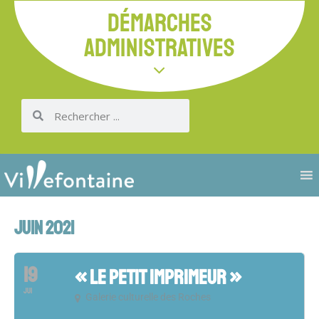
DÉMARCHES
ADMINISTRATIVES
JUIN 2021
19
« LE PETIT IMPRIMEUR »
JUI
Galerie culturelle des Roches