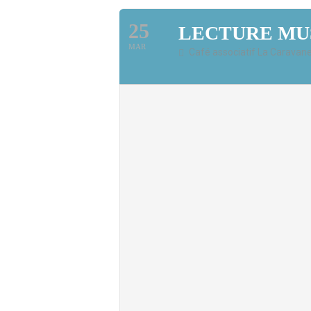
25
LECTURE MU
MAR
Café associatif La Caravane