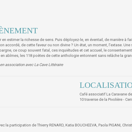
VÈNEMENT
 en estimer la richesse de sens. Puis déployez-le, en éventail, de manière à f
e don accordé, de cette faveur ou non divine ? Un état, un moment, l’extase. Une
pargne, ce coup souvent fatal, ces inquiétudes et cet accueil, le consentement 
n abîmes, les 118 poètes de cette anthologie entonnent sans relâche la grande
en association avec La Cave Littéraire
LOCALISATI
Café associatif La Caravane d
10 traverse de la Pivolière - C
avec la participation de Thierry RENARD, Katia BOUCHEEVA, Paola PIGANI, Chri