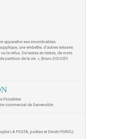
aire apparaître ses innombrables
 supplique, une embellie, d’autres extases
ou le refus. De textes en textes, de mots
 partition de la vie. », Bruno DOUCEY.
ON
es Possibles
entre commercial de Servenoble
stophe LA POSTA, poètes et Dimitri PORCU,