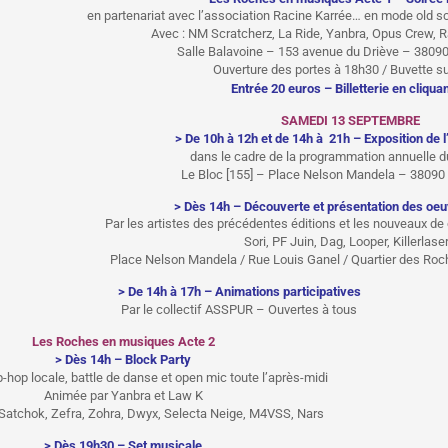
en partenariat avec l’association Racine Karrée… en mode old sc
Avec : NM Scratcherz, La Ride, Yanbra, Opus Crew, R
Salle Balavoine – 153 avenue du Driève – 38090
Ouverture des portes à 18h30 / Buvette su
Entrée 20 euros –
Billetterie en cliquan
SAMEDI 13 SEPTEMBRE
> De 10h à 12h et de 14h à 21h – Exposition de l’
dans le cadre de la programmation annuelle du
Le Bloc [155] – Place Nelson Mandela – 38090 
> Dès 14h – Découverte et présentation des oeu
Par les artistes des précédentes éditions et les nouveaux de
Sori, PF Juin, Dag, Looper, Killerlase
Place Nelson Mandela / Rue Louis Ganel / Quartier des Roc
> De 14h à 17h – Animations participatives
Par le collectif ASSPUR – Ouvertes à tous
Les Roches en musiques Acte 2
> Dès 14h – Block Party
-hop locale, battle de danse et open mic toute l’après-midi
Animée par Yanbra et Law K
 Satchok, Zefra, Zohra, Dwyx, Selecta Neige, M4VSS, Nars
> Dès 19h30 – Set musicale