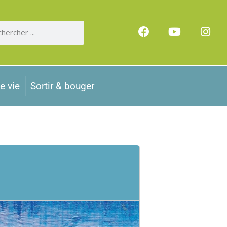
e vie
Sortir & bouger