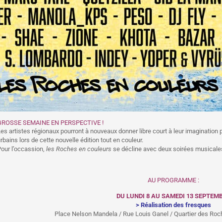
GROSSE SEMAINE EN PERSPECTIVE !
es artistes régionaux pourront à nouveaux donner libre court à leur imagination 
rbains lors de cette nouvelle édition tout en couleur.
our l’occassion,
les Roches en couleurs
se décline avec deux soirées musicale
AU PROGRAMME :
DU LUNDI 8 AU SAMEDI 13 SEPTEM
> Réalisation des fresques
Place Nelson Mandela / Rue Louis Ganel / Quartier des Roc