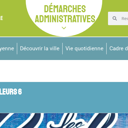
DÉMARCHES
ADMINISTRATIVES
RE
oyenne
Découvrir la ville
Vie quotidienne
Cadre d
LEURS 6