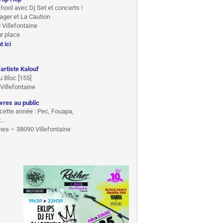
hool avec Dj Set et concerts !
ager et La Caution
 Villefontaine
r place
t ici
artiste Kalouf
 Bloc [155]
Villefontaine
vres au public
 cette année : Pec, Fouapa,
r…
hes – 38090 Villefontaine