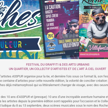
FESTIVAL DU GRAFFITI & DES ARTS URBAINS
UN QUARTIER, UN COLLECTIF D’ARTISTES ET DE L’ART À CIEL OUVERT
’artistes
ASSPUR
organise pour la 6e, et dernière fois sous ce format là, son festi
e centaine d’artistes pour cette nouvelle édition, la volonté de concilier création 
es déjà métamorphosé qui va littéralement changer de visage, avec des oeuvres
e des 10 ans d’
ASSPUR
et (presque) 10 ans d’une incroyable aventure humaine et 
s les artistes depuis la première édition sont rappelés pour l’occasion et le
Colle
 et ludique du 8 au 13 septembre, deux scènes musicales sous le nom des Roch