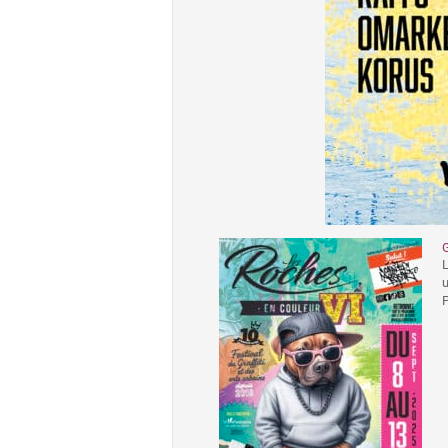
L
u
P