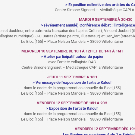
> Exposition collective des artistes du Co
Centre Simone Signoret – Médiathèque CAPI à V
MARDI 9 SEPTEMBRE À 20H30
> (événement annulé) Conférence débat : l’intelligence a
 doubleur, entre autre voix française des Lapins Crétins), Vincent Joubert (illust
llagiste numérique), J-O Barrez (artiste peintre, illustrateur) et Gen_iart (street-iA
Le Bloc [155] – Place Nelson Mandela – 38090 Villefontaine
MERCREDI 10 SEPTEMBRE DE 10H À 12H ET DE 14H À 16H
> Atelier participatif autour du papier
avec l’artiste collagiste DAG
Centre Simone Signoret – Médiathèque CAPI à Villefontaine
JEUDI 11 SEPTEMBRE À 18H
> Vernissage de l’exposition de l’artiste Kalouf
dans le cadre de la programmation annuelle du Bloc [155]
Le Bloc [155] – Place Nelson Mandela – 38090 Villefontaine
VENDREDI 12 SEPTEMBRE DE 18H À 20H
> Exposition de l’artiste Kalouf
dans le cadre de la programmation annuelle du Bloc [155]
Le Bloc [155] – Place Nelson Mandela – 38090 Villefontaine
VENDREDI 12 SEPTEMBRE DÈS 19
Les Roches en musiques Acte 1 – Soirée