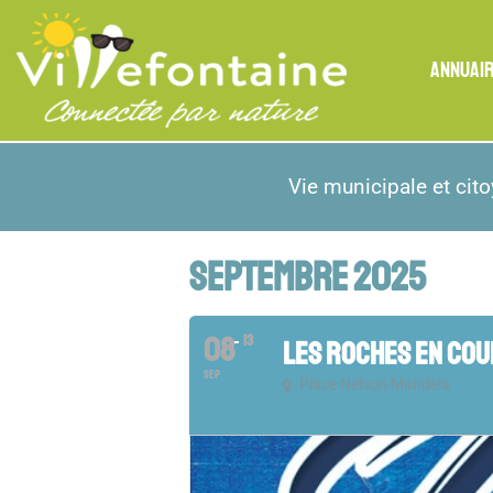
ANNUAI
Vie municipale et cit
SEPTEMBRE 2025
08
13
LES ROCHES EN COU
SEP
Place Nelson Mandela