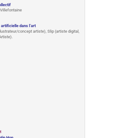
llectif
illefontaine
rtificielle dans l’art
rateur/concept artiste), Slip (artiste digital,
rtiste).
H
 Hip Hop