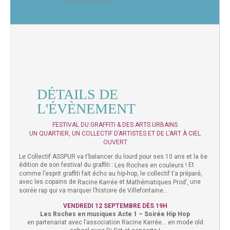
Salle Balavoine
DÉTAILS DE
L'ÉVÈNEMENT
FESTIVAL DU GRAFFITI & DES ARTS URBAINS
UN QUARTIER, UN COLLECTIF D’ARTISTES ET DE L’ART À CIEL
OUVERT
Le Collectif ASSPUR va t’balancer du lourd pour ses 10 ans et la 6e
édition de son festival du graffiti :
Et
Les Roches en couleurs !
comme l’esprit graffiti fait écho au hip-hop, le collectif t’a préparé,
avec les copains de
et
une
Racine Karrée
Mathématiques Prod’,
soirée rap qui va marquer l’histoire de Villefontaine…
VENDREDI 12 SEPTEMBRE DÈS 19H
Les Roches en musiques Acte 1 – Soirée Hip Hop
en partenariat avec l’association Racine Karrée… en mode old