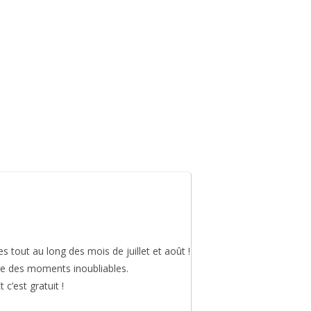
 vie
Sortir & bouger
es
tout au long des mois de
juillet et août
!
ivre des moments inoubliables.
t c’est
gratuit
!