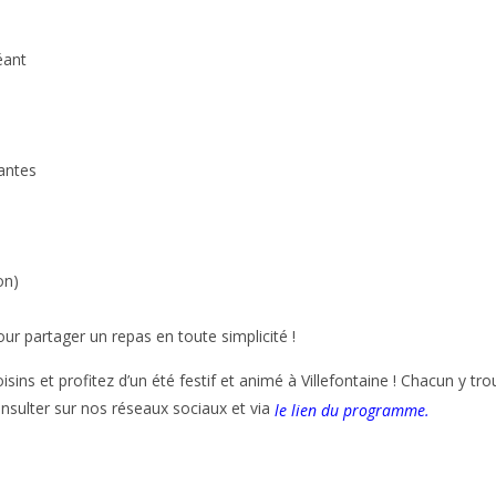
éant
éantes
on)
ur partager un repas en toute simplicité !
isins
et profitez d’un été festif et animé à Villefontaine ! Chacun y t
onsulter sur nos réseaux sociaux et via
le lien du programme.