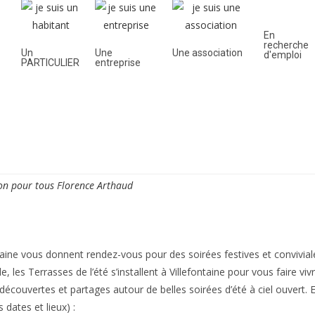
En
recherche
Un
Une
Une association
d'emploi
PARTICULIER
entreprise
oyenne
Découvrir la ville
Vie quotidienne
Cadre de
n pour tous Florence Arthaud
aine
vous donnent rendez-vous pour des
soirées festives et convivial
le,
les Terrasses de l’été
s’installent à Villefontaine pour vous faire v
écouvertes et partages autour de belles soirées d’été à ciel ouvert. E
 dates et lieux) :