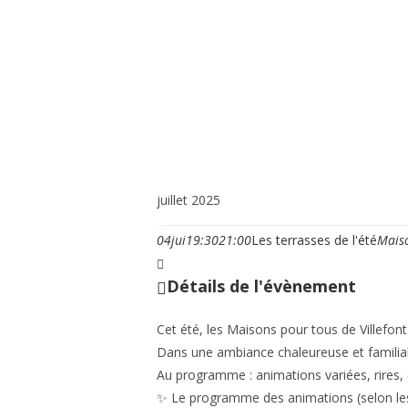
Vie municipale et cit
juillet 2025
04
jui
19:30
21:00
Les terrasses de l'été
Maiso
Détails de l'évènement
Cet été, les
Maisons pour tous de Villefont
Dans une ambiance chaleureuse et familia
Au programme : animations variées, rires, d
✨
Le programme des animations
(selon les