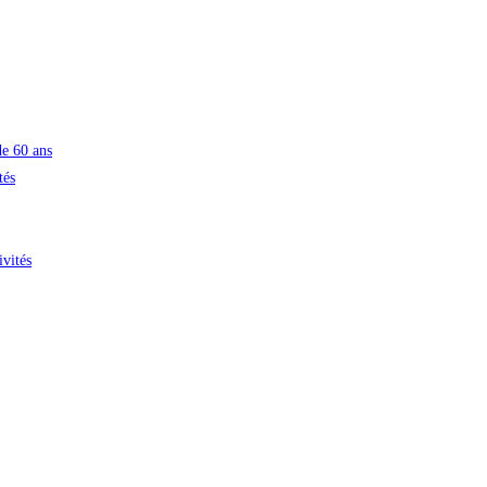
de 60 ans
tés
ivités