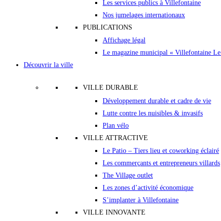
Les services publics à Villefontaine
Nos jumelages internationaux
PUBLICATIONS
Affichage légal
Le magazine municipal « Villefontaine L
Découvrir la ville
VILLE DURABLE
Développement durable et cadre de vie
Lutte contre les nuisibles & invasifs
Plan vélo
VILLE ATTRACTIVE
Le Patio – Tiers lieu et coworking éclairé
Les commerçants et entrepreneurs villards
The Village outlet
Les zones d’activité économique
S’implanter à Villefontaine
VILLE INNOVANTE