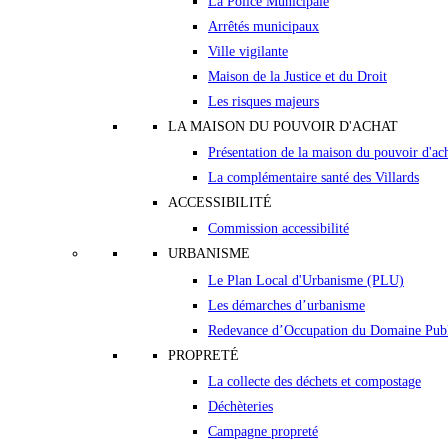
La Police Municipale
Arrêtés municipaux
Ville vigilante
Maison de la Justice et du Droit
Les risques majeurs
LA MAISON DU POUVOIR D'ACHAT
Présentation de la maison du pouvoir d'ac
La complémentaire santé des Villards
ACCESSIBILITÉ
Commission accessibilité
URBANISME
Le Plan Local d'Urbanisme (PLU)
Les démarches d’urbanisme
Redevance d’Occupation du Domaine Pub
PROPRETÉ
La collecte des déchets et compostage
Déchèteries
Campagne propreté