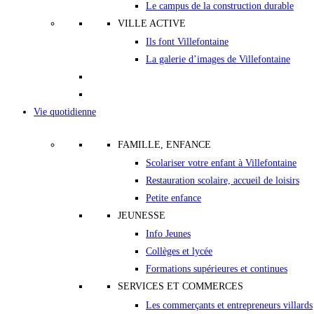
Le campus de la construction durable
VILLE ACTIVE
Ils font Villefontaine
La galerie d’images de Villefontaine
Vie quotidienne
FAMILLE, ENFANCE
Scolariser votre enfant à Villefontaine
Restauration scolaire, accueil de loisirs
Petite enfance
JEUNESSE
Info Jeunes
Collèges et lycée
Formations supérieures et continues
SERVICES ET COMMERCES
Les commerçants et entrepreneurs villards