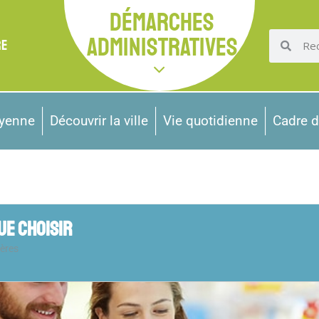
DÉMARCHES
ADMINISTRATIVES
RE
oyenne
Découvrir la ville
Vie quotidienne
Cadre d
UE CHOISIR
ères