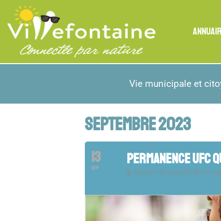
ANNUAI
Vie municipale et cit
SEPTEMBRE 2023
13
PERMANENCE UFC Q
SEP
Maison de quartier des Foug