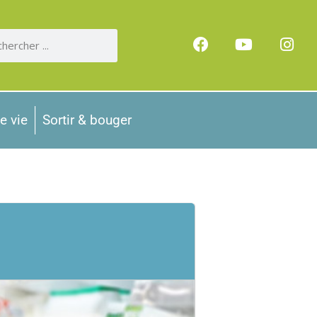
e vie
Sortir & bouger