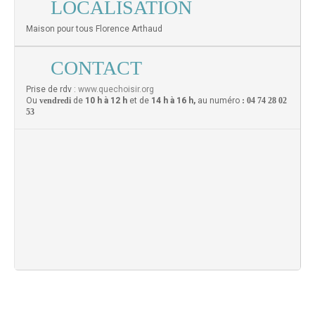
LOCALISATION
Maison pour tous Florence Arthaud
CONTACT
Prise de rdv :
www.quechoisir.org
Ou
vendredi
de
10 h à 12 h
et de
14 h à 16 h,
au numéro
: 04 74 28 02
53