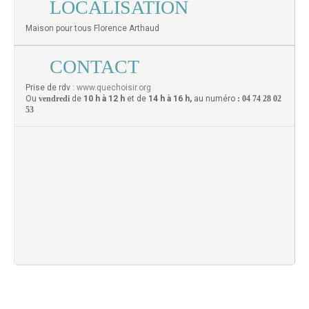
LOCALISATION
Maison pour tous Florence Arthaud
CONTACT
Prise de rdv :
www.quechoisir.org
Ou
vendredi
de
10 h à 12 h
et de
14 h à 16 h,
au numéro
: 04 74 28 02
53