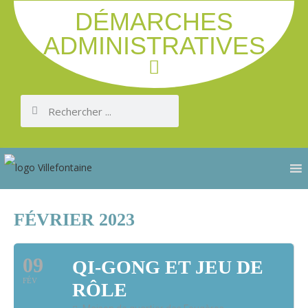
DÉMARCHES
ADMINISTRATIVES
FÉVRIER 2023
09
QI-GONG ET JEU DE
FÉV
RÔLE