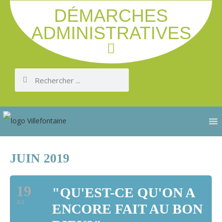
DÉMARCHES
ADMINISTRATIVES
JUIN 2019
19
"QU'EST-CE QU'ON A
JUI
ENCORE FAIT AU BON