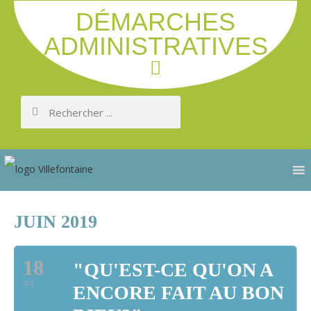
DÉMARCHES
ADMINISTRATIVES
JUIN 2019
18
"QU'EST-CE QU'ON A
JUI
ENCORE FAIT AU BON