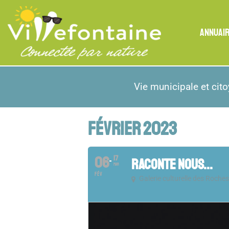
ANNUAI
Vie municipale et cit
FÉVRIER 2023
06
17
RACONTE NOUS...
MAR
FÉV
Galerie culturelle des Roches