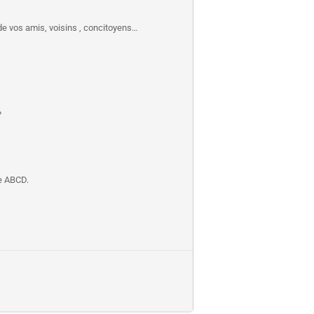
 de vos amis, voisins , concitoyens…
?
de ABCD.