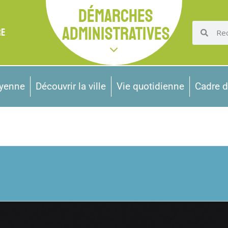
DÉMARCHES
ADMINISTRATIVES
RE
oyenne
Découvrir la ville
Vie quotidienne
Cadre d