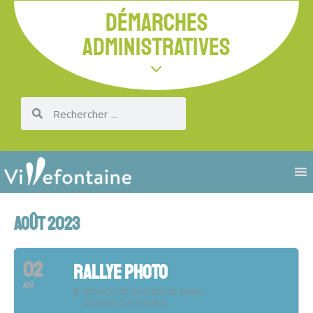
DÉMARCHES
ADMINISTRATIVES
AOÛT 2023
02
RALLYE PHOTO
AOÛ
Maison de quartier de Saint-
Bonnet/Servenoble