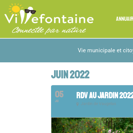
ANNUAI
Vie municipale et cit
JUIN 2022
05
RDV AU JARDIN 202
JUI
Jardin de Vaugelas