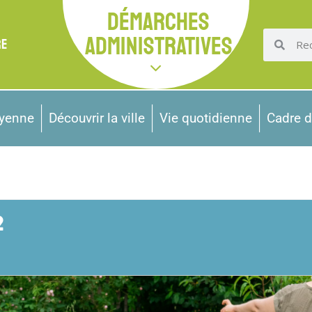
DÉMARCHES
ADMINISTRATIVES
RE
oyenne
Découvrir la ville
Vie quotidienne
Cadre d
2