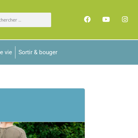
e vie
Sortir & bouger