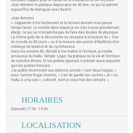
excellent support pour le travail de la méditation et de l’écriture.
Jean Antonini le pratique depuis plus de 40 ans, ce qui lui permet
aujourd’hui de dialoguer avec Bashô.
Jean Antonini
« J’apprends à lire facilement et la lecture devient mon passe-
temps favori. Le monde dans lequel je vis s’en trouve grandement
élargi, ce qui ne m’empêche pas de faire des études de physique.
Le même goût de la découverte se rassasie à la lecture du « Tour
du monde en 80 jours » ou à la mesure des points d’ébullition d’un
mélange de butanol et de cyclohexane.
Dans les années 80, décidé à me mettre à l’écriture, je tombe
amoureux du haïku. Simple. Léger. Sa pratique lie la vie et l’écriture
de manière étroite. Et les poètes japonais s’avèrent aussi piquants
que les poètes français.
J’ai publié récemment aux éditions unicité « Cent deux haïgas, »
avec l’artiste Roger Groslon, « L’art de garder les vaches » et « Le
haïku à cinq voix », collectif, dont je vous lirai des extraits. »
HORAIRES
(Samedi) 17:30 - 19:00
LOCALISATION