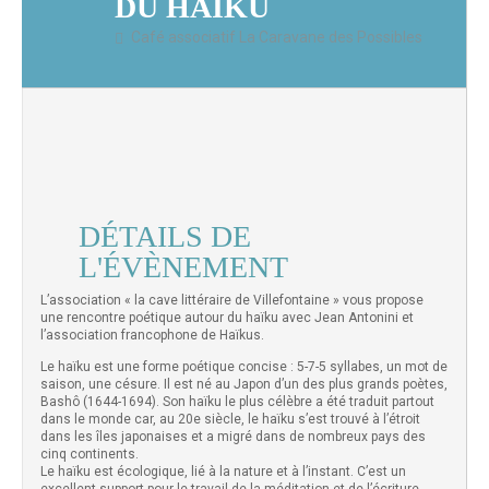
DU HAÏKU
Café associatif La Caravane des Possibles
DÉTAILS DE
L'ÉVÈNEMENT
L’association « la cave littéraire de Villefontaine » vous propose
une rencontre poétique autour du haïku avec Jean Antonini et
l’association francophone de Haïkus.
Le haïku est une forme poétique concise : 5-7-5 syllabes, un mot de
saison, une césure. Il est né au Japon d’un des plus grands poètes,
Bashô (1644-1694). Son haïku le plus célèbre a été traduit partout
dans le monde car, au 20e siècle, le haïku s’est trouvé à l’étroit
dans les îles japonaises et a migré dans de nombreux pays des
cinq continents.
Le haïku est écologique, lié à la nature et à l’instant. C’est un