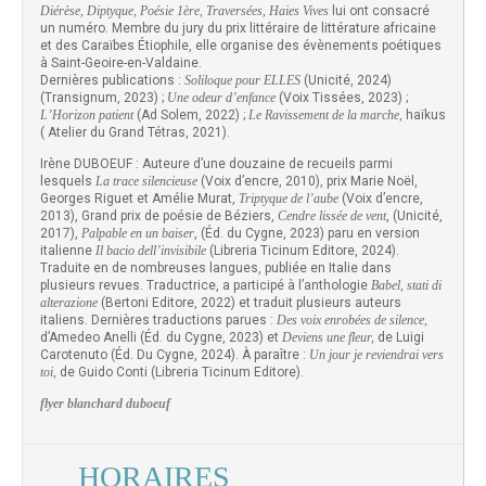
Diérèse, Diptyque, Poésie 1ère, Traversées, Haies Vives
lui ont consacré
un numéro. Membre du jury du prix littéraire de littérature africaine
et des Caraïbes Étiophile, elle organise des évènements poétiques
à Saint-Geoire-en-Valdaine.
Dernières publications :
Soliloque pour ELLES
(Unicité, 2024)
(Transignum, 2023) ;
Une odeur d’enfance
(Voix Tissées, 2023) ;
L’Horizon patient
(Ad Solem, 2022) ;
Le Ravissement de la marche,
haïkus
( Atelier du Grand Tétras, 2021).
Irène DUBOEUF : Auteure d’une douzaine de recueils parmi
lesquels
La trace silencieuse
(Voix d’encre, 2010), prix Marie Noël,
Georges Riguet et Amélie Murat,
Triptyque de l’aube
(Voix d’encre,
2013), Grand prix de poésie de Béziers,
Cendre lissée de vent
, (Unicité,
2017),
Palpable en un baiser
, (Éd. du Cygne, 2023) paru en version
italienne
Il bacio dell’invisibile
(Libreria Ticinum Editore, 2024).
Traduite en de nombreuses langues, publiée en Italie dans
plusieurs revues. Traductrice, a participé à l’anthologie
Babel, stati di
alterazione
(Bertoni Editore, 2022) et traduit plusieurs auteurs
italiens. Dernières traductions parues :
Des voix enrobées de silence,
d’Amedeo Anelli (Éd. du Cygne, 2023) et
Deviens une fleur,
de Luigi
Carotenuto (Éd. Du Cygne, 2024). À paraître :
Un jour je reviendrai vers
toi,
de Guido Conti (Libreria Ticinum Editore).
flyer blanchard duboeuf
HORAIRES