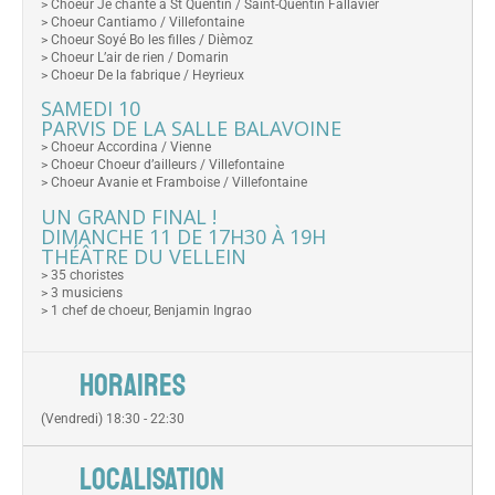
> Choeur Je chante à St Quentin / Saint-Quentin Fallavier
> Choeur Cantiamo / Villefontaine
> Choeur Soyé Bo les filles / Dièmoz
> Choeur L’air de rien / Domarin
> Choeur De la fabrique / Heyrieux
SAMEDI 10
PARVIS DE LA SALLE BALAVOINE
> Choeur Accordina / Vienne
> Choeur Choeur d’ailleurs / Villefontaine
> Choeur Avanie et Framboise / Villefontaine
UN GRAND FINAL !
DIMANCHE 11 DE 17H30 À 19H
THÉÂTRE DU VELLEIN
> 35 choristes
> 3 musiciens
> 1 chef de choeur, Benjamin Ingrao
HORAIRES
(Vendredi) 18:30 - 22:30
LOCALISATION