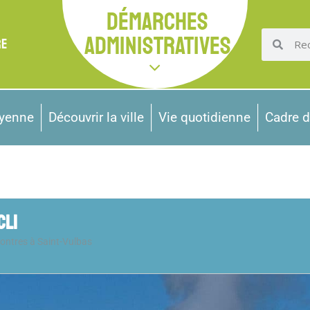
DÉMARCHES
ADMINISTRATIVES
RE
oyenne
Découvrir la ville
Vie quotidienne
Cadre d
CLI
contres à Saint-Vulbas