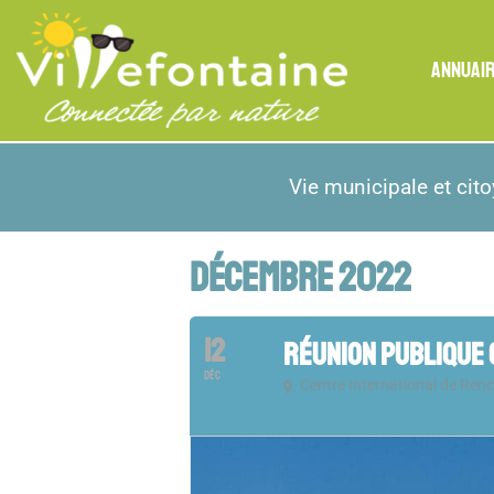
ANNUAI
Vie municipale et cit
DÉCEMBRE 2022
12
RÉUNION PUBLIQUE 
DÉC
Centre International de Ren