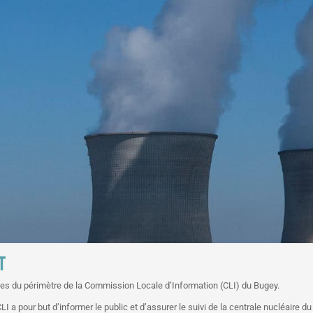
T
nes du périmètre de la Commission Locale d’Information (CLI) du Bugey.
a pour but d’informer le public et d’assurer le suivi de la centrale nucléaire du