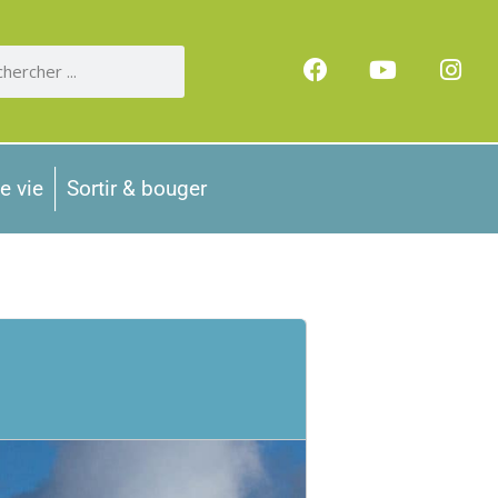
e vie
Sortir & bouger