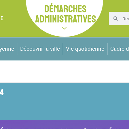
DÉMARCHES
ADMINISTRATIVES
RE
oyenne
Découvrir la ville
Vie quotidienne
Cadre d
24