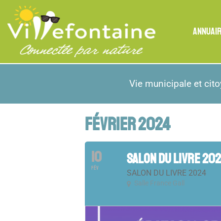
ANNUAI
Vie municipale et cit
FÉVRIER 2024
10
SALON DU LIVRE 20
FÉV
SALON DU LIVRE 2024
Salle France Gall