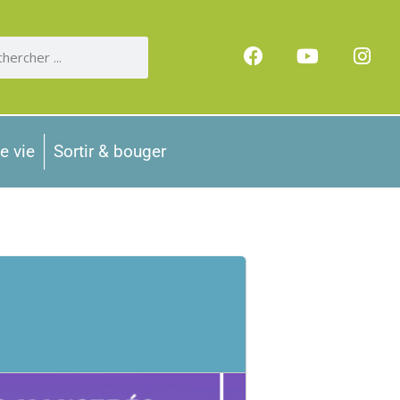
e vie
Sortir & bouger