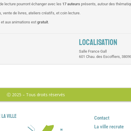
 de lecture pourront échanger avec les
17 auteurs
présents, autour des thémati
vente de livres, ateliers créatifs, et coin lecture.
s et aux animations est
gratuit
.
LOCALISATION
Salle France Gall
601 Chau. des Escoffiers, 38090
Ⓒ 2025 – Tous droits réservés
 la ville
Contact
La ville recrute