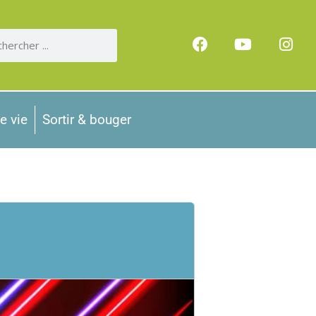
e vie
Sortir & bouger