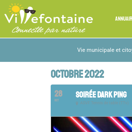
ANNUAI
Vie municipale et cit
OCTOBRE 2022
28
SOIRÉE DARK PING
OCT
ASVF Tennis de table (TTv)