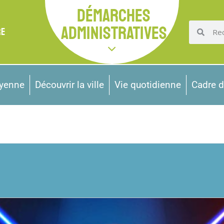
DÉMARCHES
ADMINISTRATIVES
RE
oyenne
Découvrir la ville
Vie quotidienne
Cadre d