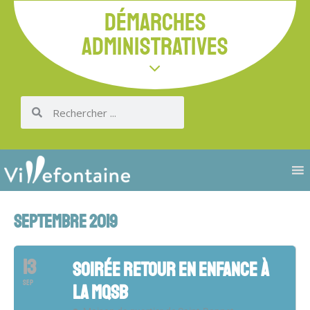
DÉMARCHES
ADMINISTRATIVES
SEPTEMBRE 2019
13
SOIRÉE RETOUR EN ENFANCE À
SEP
LA MQSB