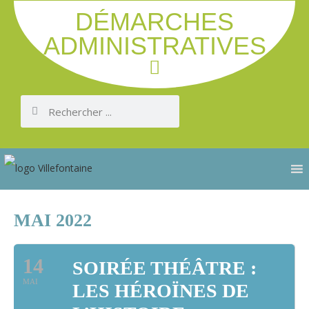
DÉMARCHES
ADMINISTRATIVES
MAI 2022
14
SOIRÉE THÉÂTRE :
MAI
LES HÉROÏNES DE