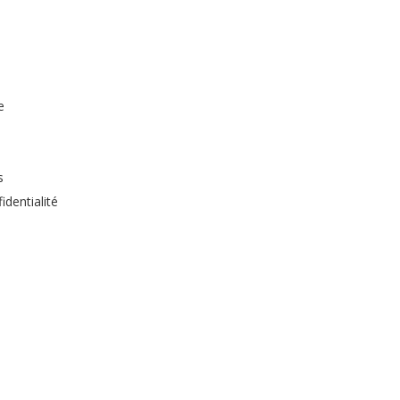
e
s
identialité