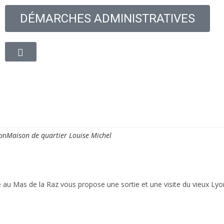
DÉMARCHES ADMINISTRATIVES
oyenne
Découvrir la ville
Vie quotidienne
Cadre de
yon
Maison de quartier Louise Michel
 au Mas de la Raz vous propose une sortie et une visite du vieux Lyon