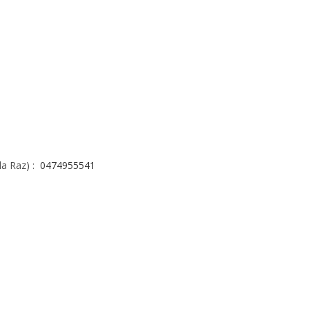
la Raz) :
0474955541