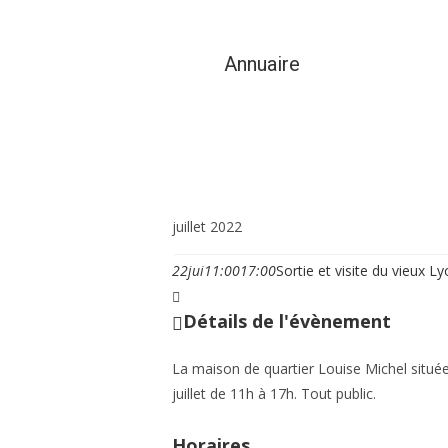
Annuaire
Vie municipale et cit
juillet 2022
22
jui
11:00
17:00
Sortie et visite du vieux L
Détails de l'évènement
La maison de quartier Louise Michel située
juillet de 11h à 17h. Tout public.
Horaires