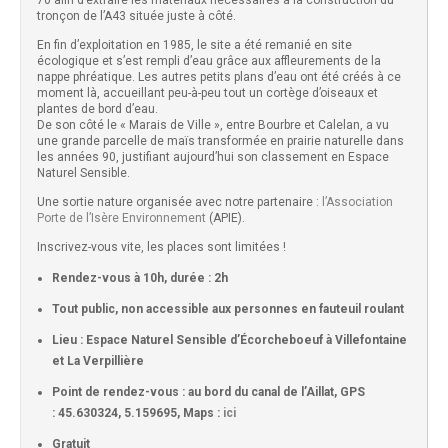
70 afin d’extraire les matériaux nécessaires à la construction du
tronçon de l’A43 située juste à côté.
En fin d’exploitation en 1985, le site a été remanié en site
écologique et s’est rempli d’eau grâce aux affleurements de la
nappe phréatique. Les autres petits plans d’eau ont été créés à ce
moment là, accueillant peu-à-peu tout un cortège d’oiseaux et
plantes de bord d’eau.
De son côté le « Marais de Ville », entre Bourbre et Calelan, a vu
une grande parcelle de maïs transformée en prairie naturelle dans
les années 90, justifiant aujourd’hui son classement en Espace
Naturel Sensible.
Une sortie nature organisée avec notre partenaire :
l’Association
Porte de l’Isère Environnement
(APIE).
Inscrivez-vous vite, les places sont limitées !
Rendez-vous à 10h, durée : 2h
Tout public, non accessible aux personnes en fauteuil roulant
Lieu : Espace Naturel Sensible d’Écorcheboeuf à Villefontaine
et La Verpillière
Point de rendez-vous : au bord du canal de l’Aillat, GPS
: 45.630324, 5.159695, Maps :
ici
Gratuit