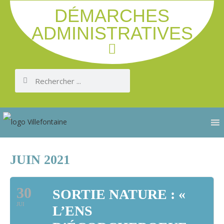
DÉMARCHES
ADMINISTRATIVES
JUIN 2021
30
SORTIE NATURE : «
JUI
L’ENS