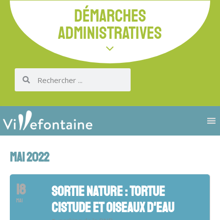
DÉMARCHES
ADMINISTRATIVES
MAI 2022
18
SORTIE NATURE : TORTUE
MAI
CISTUDE ET OISEAUX D'EAU