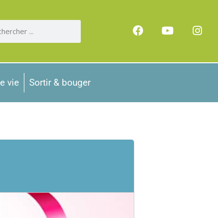
e vie
Sortir & bouger