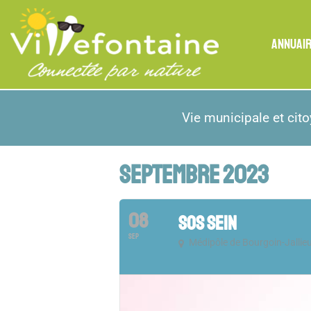
ANNUAI
Vie municipale et cit
SEPTEMBRE 2023
08
SOS SEIN
SEP
Médipôle de Bourgoin-Jallie