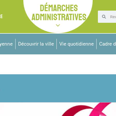
DÉMARCHES
ADMINISTRATIVES
RE
oyenne
Découvrir la ville
Vie quotidienne
Cadre d
u