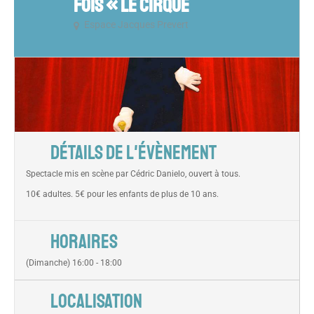
FOIS « LE CIRQUE
Espace Jacques Prevert
DÉTAILS DE L'ÉVÈNEMENT
Spectacle mis en scène par Cédric Danielo, ouvert à tous.
10€ adultes. 5€ pour les enfants de plus de 10 ans.
HORAIRES
(Dimanche) 16:00 - 18:00
LOCALISATION