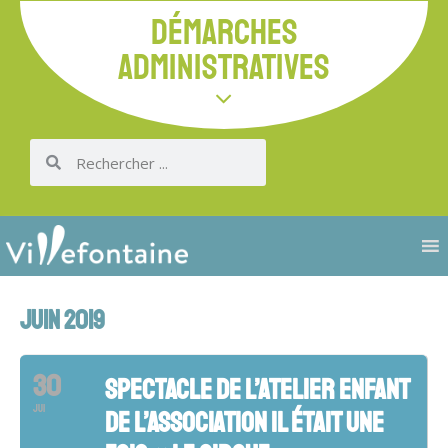
DÉMARCHES
ADMINISTRATIVES
JUIN 2019
30
SPECTACLE DE L’ATELIER ENFANT
JUI
DE L’ASSOCIATION IL ÉTAIT UNE