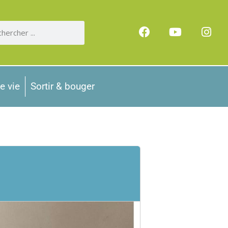
e vie
Sortir & bouger