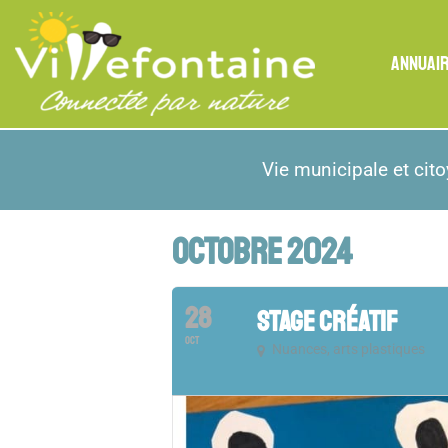
ANNUAI
Vie municipale et cit
OCTOBRE 2024
28
STAGE CRÉATIF
OCT
Nuances, arts plastiques