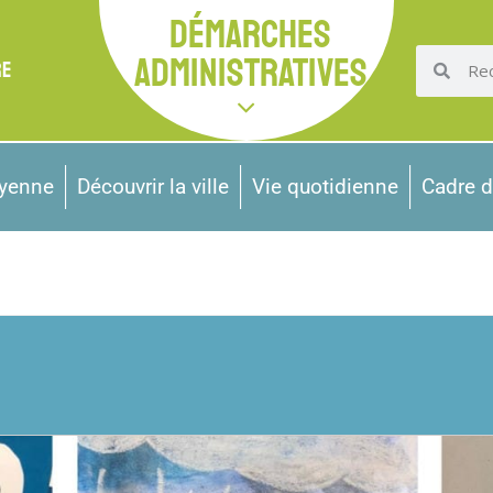
DÉMARCHES
ADMINISTRATIVES
RE
oyenne
Découvrir la ville
Vie quotidienne
Cadre d