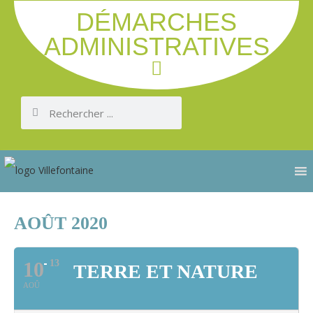
DÉMARCHES
ADMINISTRATIVES
AOÛT 2020
10
13
TERRE ET NATURE
AOÛ