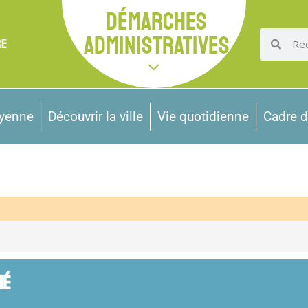
DÉMARCHES
ADMINISTRATIVES
RE
oyenne
Découvrir la ville
Vie quotidienne
Cadre d
HÉ