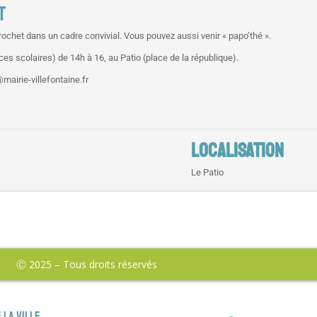
T
rochet dans un cadre convivial. Vous pouvez aussi venir « papo’thé ».
es scolaires) de 14h à 16, au Patio (place de la république).
mairie-villefontaine.fr
LOCALISATION
Le Patio
Ⓒ 2025 – Tous droits réservés
 la ville