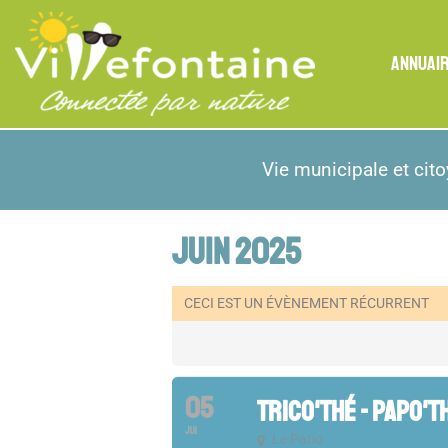
ANNUAI
Vie municipale et cit
JUIN 2025
CECI EST UN ÉVÈNEMENT RÉCURRENT
05
TRICO'THÉ - PAPO'T
JUI
Le Patio