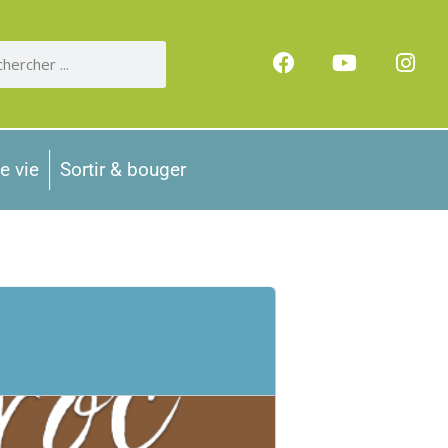
e vie
Sortir & bouger