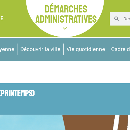
DÉMARCHES
ADMINISTRATIVES
RE
oyenne
Découvrir la ville
Vie quotidienne
Cadre d
(PRINTEMPS)