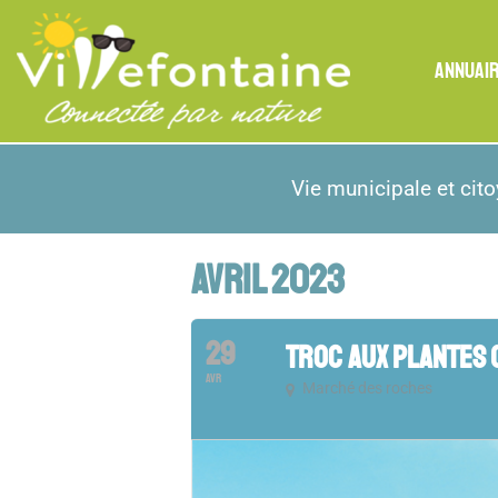
ANNUAI
Vie municipale et cit
AVRIL 2023
29
TROC AUX PLANTES 
AVR
Marché des roches