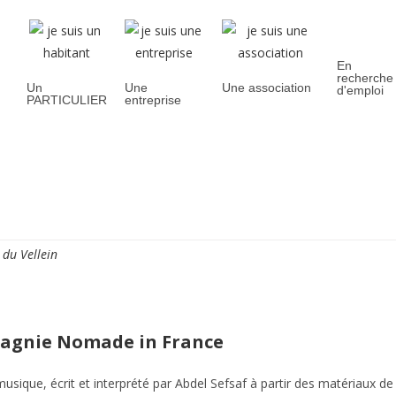
En
recherche
Un
Une
Une association
d'emploi
PARTICULIER
entreprise
oyenne
Découvrir la ville
Vie quotidienne
Cadre de
 du Vellein
agnie Nomade in France
musique, écrit et interprété par Abdel Sefsaf à partir des matériaux de