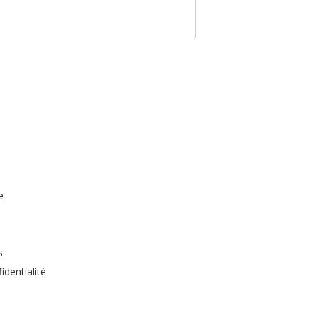
e
s
identialité