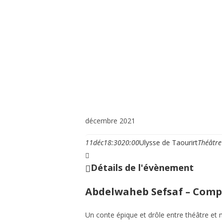
Vie municipale et cit
décembre 2021
11
déc
18:30
20:00
Ulysse de Taourirt
Théâtre
Détails de l'évènement
Abdelwaheb Sefsaf – Comp
Un conte épique et drôle entre théâtre et 