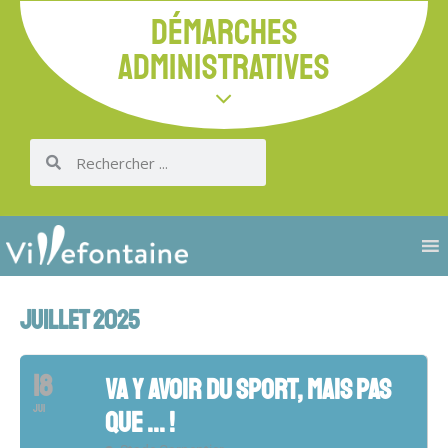
DÉMARCHES
ADMINISTRATIVES
JUILLET 2025
18
VA Y AVOIR DU SPORT, MAIS PAS
JUI
QUE ... !