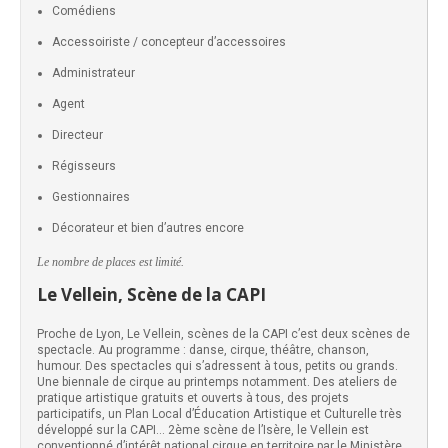
Comédiens
Accessoiriste / concepteur d’accessoires
Administrateur
Agent
Directeur
Régisseurs
Gestionnaires
Décorateur et bien d’autres encore
Le nombre de places est limité.
Le Vellein, Scène de la CAPI
Proche de Lyon, Le Vellein, scènes de la CAPI c’est deux scènes de
spectacle. Au programme : danse, cirque, théâtre, chanson,
humour. Des spectacles qui s’adressent à tous, petits ou grands.
Une biennale de cirque au printemps notamment. Des ateliers de
pratique artistique gratuits et ouverts à tous, des projets
participatifs, un Plan Local d’Éducation Artistique et Culturelle très
développé sur la CAPI… 2ème scène de l’Isère, le Vellein est
conventionné d’intérêt national cirque en territoire par le Ministère