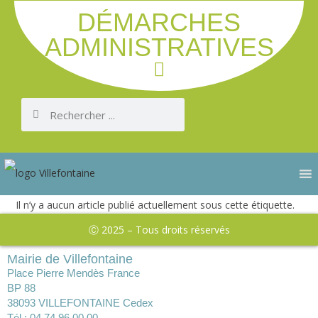
DÉMARCHES
ADMINISTRATIVES
Il n’y a aucun article publié actuellement sous cette étiquette.
Ⓒ 2025 – Tous droits réservés
Mairie de Villefontaine
Place Pierre Mendès France
BP 88
38093 VILLEFONTAINE Cedex
Tél : 04 74 96 00 00