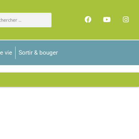
e vie
Sortir & bouger