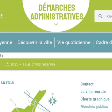
DÉMARCHES
ADMINISTRATIVES
RE
oyenne
Découvrir la ville
Vie quotidienne
Cadre d
te.
Ⓒ 2025 – Tous droits réservés
 la ville
Contact
La ville recrute
Charte graphique
Marchés publics