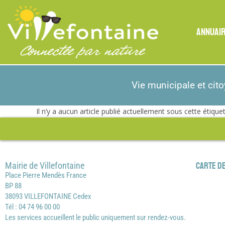
ANNUAI
Vie municipale et cit
Il n’y a aucun article publié actuellement sous cette étiquet
Mairie de Villefontaine
Carte de
Place Pierre Mendès France
BP 88
38093 VILLEFONTAINE Cedex
Tél : 04 74 96 00 00
Les services accueillent le public uniquement sur rendez-vous.