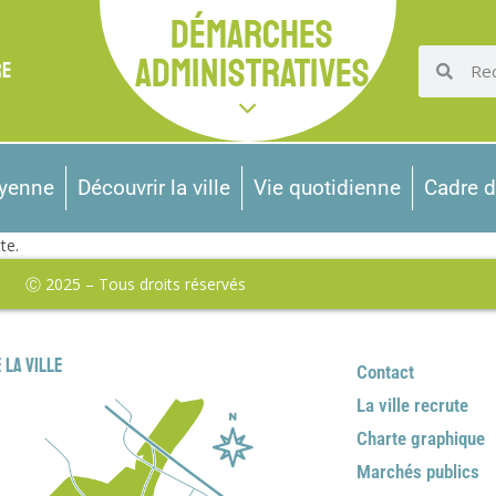
DÉMARCHES
ADMINISTRATIVES
RE
oyenne
Découvrir la ville
Vie quotidienne
Cadre d
te.
Ⓒ 2025 – Tous droits réservés
 la ville
Contact
La ville recrute
Charte graphique
Marchés publics