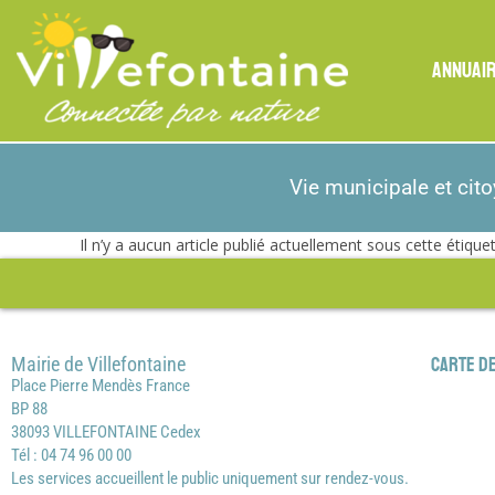
ANNUAI
Vie municipale et cit
Il n’y a aucun article publié actuellement sous cette étiquet
Mairie de Villefontaine
Carte de
Place Pierre Mendès France
BP 88
38093 VILLEFONTAINE Cedex
Tél : 04 74 96 00 00
Les services accueillent le public uniquement sur rendez-vous.