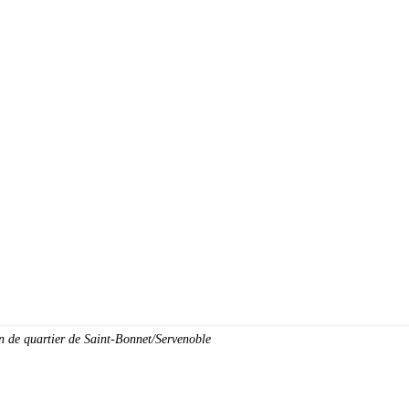
oyenne
Découvrir la ville
Vie quotidienne
Cadre de
 de quartier de Saint-Bonnet/Servenoble