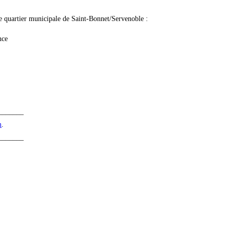
de quartier municipale de Saint-Bonnet/Servenoble :
nce
_______
m
.
_______