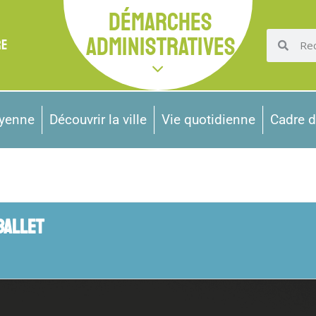
DÉMARCHES
ADMINISTRATIVES
RE
oyenne
Découvrir la ville
Vie quotidienne
Cadre d
BALLET