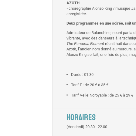
AZOTH
• chorégraphie Alonzo King / musique Ja
enregistrée.
Deux programmes en une soirée, soit une 
Admirateur de Balanchine, nourri par la di
vibrante, avec des danseurs à la techniq
The Personal Element
réunit huit danseu
Azoth
, l’ancien nom donné au mercure, af
Alonzo King se fait, une fois de plus, ma
Durée : 01:30
Tarif E : de 20 € à 35 €
Tarif VelleINcroyable : de 25 € à 29 €
HORAIRES
(Vendredi) 20:30 - 22:00