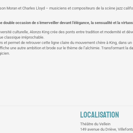
son Moran et Charles Lloyd – musiciens et compositeurs de la scène jazz califo
double occasion de s’émerveiller devant l’élégance, la sensualité et la virtuo
versité culturelle, Alonzo King crée des ponts entre tradition et modernité et de
ue classique irréprochable.
rs et permet de retrouver cette ligne claire du mouvement chère à King, dans un
fiche une autre ambition et brode sur le thème de l’alchimie. Transformant la dan
gicien.
LOCALISATION
Théâtre du Vellein
149 avenue du Driève, Villefont