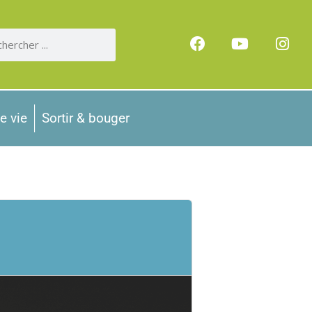
e vie
Sortir & bouger