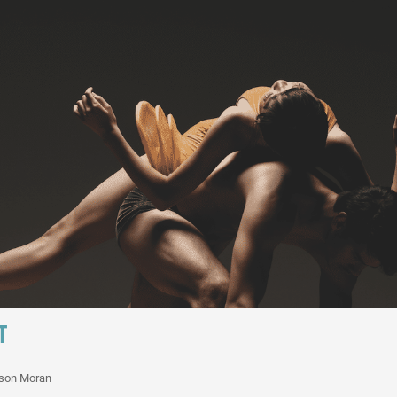
T
ason Moran