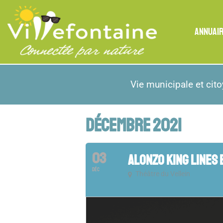
ANNUAI
Vie municipale et cit
DÉCEMBRE 2021
03
ALONZO KING LINES 
DÉC
Théâtre du Vellein