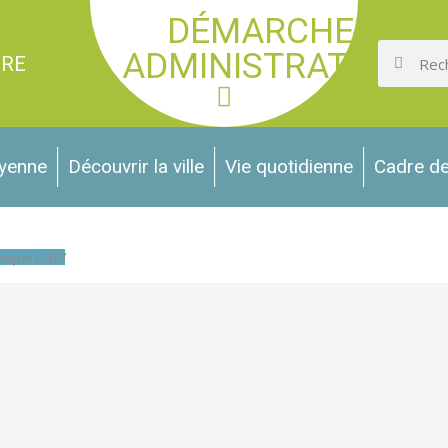
DÉMARCHES
ADMINISTRATIVES
IRE
oyenne
Découvrir la ville
Vie quotidienne
Cadre de
hèque CAPI