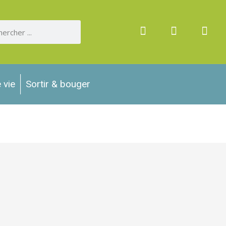
 vie
Sortir & bouger