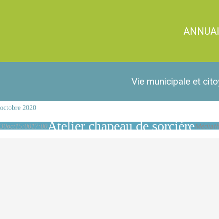
ANNUA
Vie municipale et cit
octobre 2020
Atelier chapeau de sorcière
Médiat
30
oct
15:00
17:00