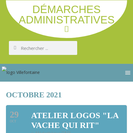
DÉMARCHES
ADMINISTRATIVES
OCTOBRE 2021
29
ATELIER LOGOS "LA
OCT
VACHE QUI RIT"