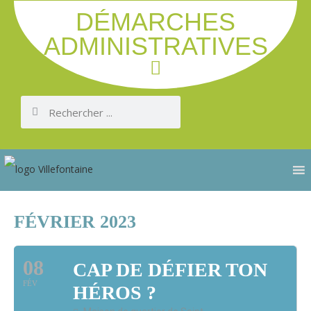
DÉMARCHES
ADMINISTRATIVES
FÉVRIER 2023
08
CAP DE DÉFIER TON
FÉV
HÉROS ?