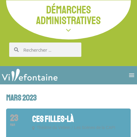
DÉMARCHES
ADMINISTRATIVES
MARS 2023
23
CES FILLES-LÀ
MAR
Théâtre du Vellein / Les Scènes de la CAPI