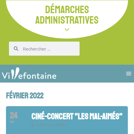
DÉMARCHES
ADMINISTRATIVES
FÉVRIER 2022
24
CINÉ-CONCERT "LES MAL-AIMÉS"
FÉV
Cinéma Le Fellini