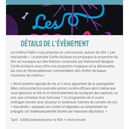
DÉTAILS DE L'ÉVÈNEMENT
Le cinéma Fellini vous propose un ciné-concert, autour du film « Les
mal-aimés ». Le pianiste Cyrille Aufaure accompagne la projection du
film en musique sur des thèmes composés par Nathanaël Bergèse.
Cyrille Aufaure vous offre une projection magique où la découverte,
les rires et l’émerveillement s’entremêlent afin d’offrir de beaux
moments de cinéma !
« Notre planète regorge de vie, et il nous appartient de la sauvegarder.
Mais cette protection peut-elle exister ou être efficace alors même que
nous ignorons le rôle et le fonctionnement de la plupart des espèces, ou
pire, que certaines nous font peur ? Ce programme de 4 courts
métrages montre avec douceur et tendresse l’univers de certains de ces
« mal-aimés » auxquels les contes et légendes ou simplement les
préjugés ont malheureusement donné une mauvaise réputation. »
Tarif : 6,80€/personne pour le film + ciné-concert.