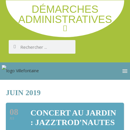
DÉMARCHES
ADMINISTRATIVES
JUIN 2019
08
CONCERT AU JARDIN
JUI
: JAZZTROD'NAUTES