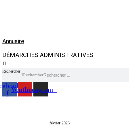
Annuaire
DÉMARCHES ADMINISTRATIVES
Rechercher
Rechercher
cebook-
Youtube
Instagram
f
Vie municipale et cit
février 2026