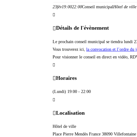
23
fév
19:00
22:00
Conseil municipal
Hôtel de ville
Détails de l'évènement
Le prochain conseil municipal se tiendra lundi 2
Vous trouverez ici,
la convocation et l’ordre du j
Pour visionner le conseil en direct en vidéo, R
Horaires
(Lundi) 19:00 - 22:00
Localisation
Hôtel de ville
Place Pierre Mendès France 38090 Villefontaine