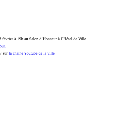
3 février à 19h au Salon d’Honneur à l’Hôtel de Ville.
our.
DV sur
la chaine Youtube de la ville