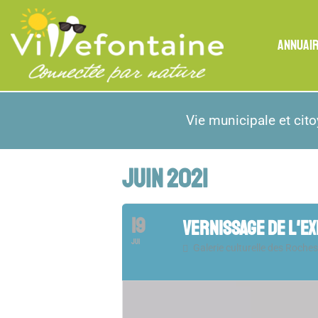
ANNUAI
Vie municipale et cit
JUIN 2021
19
VERNISSAGE DE L'E
JUI
Galerie culturelle des Roches