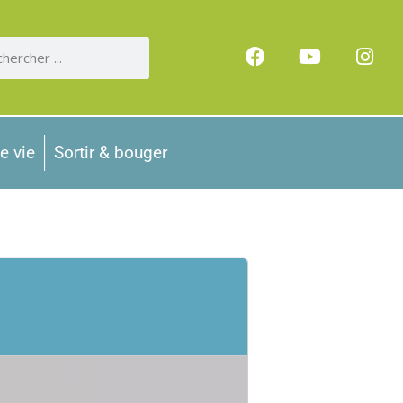
e vie
Sortir & bouger