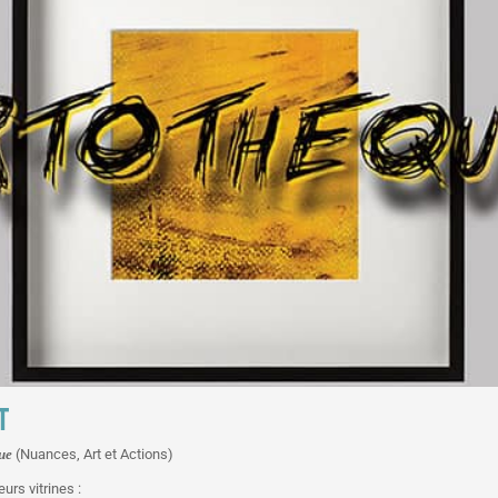
T
ue
(Nuances, Art et Actions)
urs vitrines :