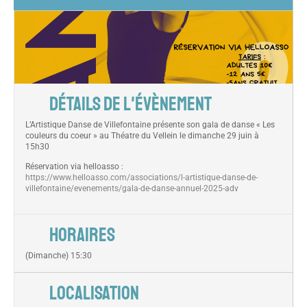
DÉTAILS DE L'ÉVÈNEMENT
L’Artistique Danse de Villefontaine présente son gala de danse « Les
couleurs du coeur » au Théatre du Vellein le dimanche 29 juin à
15h30
Réservation via helloasso :
https://www.helloasso.com/associations/l-artistique-danse-de-
villefontaine/evenements/gala-de-danse-annuel-2025-adv
HORAIRES
(Dimanche) 15:30
LOCALISATION