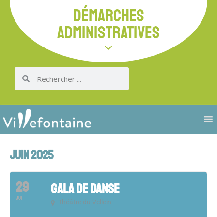
DÉMARCHES
ADMINISTRATIVES
JUIN 2025
29
GALA DE DANSE
JUI
Théâtre du Vellein