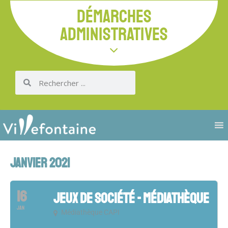
DÉMARCHES
ADMINISTRATIVES
JANVIER 2021
16
JEUX DE SOCIÉTÉ - MÉDIATHÈQUE
JAN
Médiathèque CAPI